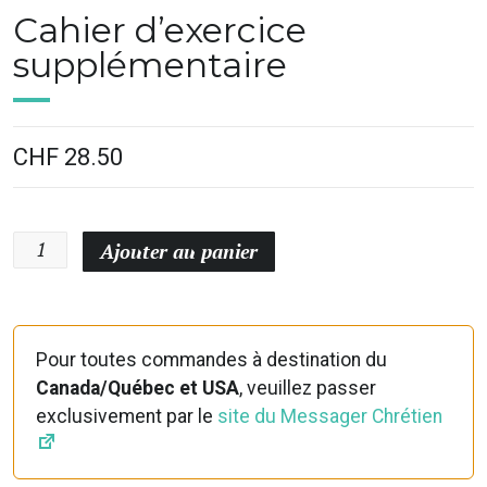
Cahier d’exercice
supplémentaire
CHF
28.50
quantité
Ajouter au panier
de
Cahier
d'exercice
supplémentaire
Pour toutes commandes à destination du
Canada/Québec et USA
, veuillez passer
exclusivement par le
site du Messager Chrétien